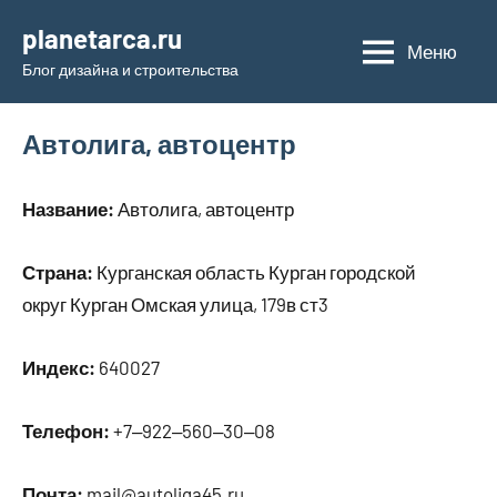
Перейти
planetarca.ru
к
Меню
Блог дизайна и строительства
содержимому
Автолига, автоцентр
Название:
Автолига, автоцентр
Страна:
Курганская область Курган городской
округ Курган Омская улица, 179в ст3
Индекс:
640027
Телефон:
+7‒922‒560‒30‒08
Почта:
mail@autoliga45.ru