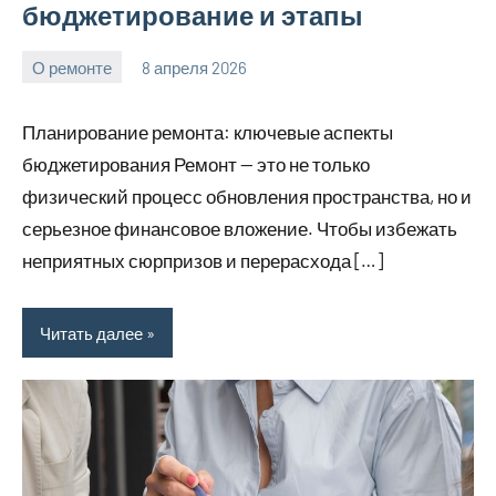
бюджетирование и этапы
О ремонте
8 апреля 2026
Avtor
Нет
комментариев
Планирование ремонта: ключевые аспекты
бюджетирования Ремонт — это не только
физический процесс обновления пространства, но и
серьезное финансовое вложение. Чтобы избежать
неприятных сюрпризов и перерасхода […]
Читать далее