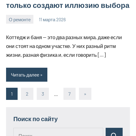
только создают иллюзию выбора
О ремонте
11 марта 2026
Avtor
Нет
комментариев
Коттедж и баня — это два разных мира, даже если
они стоят на одном участке. У них разный ритм
жизни, разная физика и, если говорить […]
Читать далее
1
2
3
…
7
Следующие
»
Пагинация
записи
записей
Поиск по сайту
Поиск