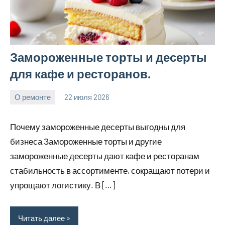
Замороженные торты и десерты
для кафе и ресторанов.
О ремонте
22 июля 2026
Avtor
Нет
комментариев
Почему замороженные десерты выгодны для
бизнеса Замороженные торты и другие
замороженные десерты дают кафе и ресторанам
стабильность в ассортименте, сокращают потери и
упрощают логистику. В […]
Читать далее