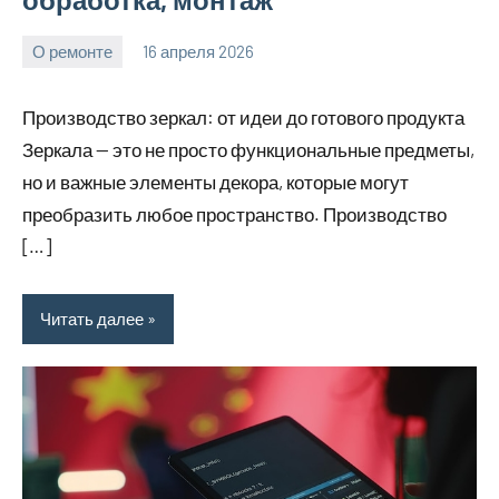
О ремонте
16 апреля 2026
Avtor
Нет
комментариев
Производство зеркал: от идеи до готового продукта
Зеркала — это не просто функциональные предметы,
но и важные элементы декора, которые могут
преобразить любое пространство. Производство
[…]
Читать далее