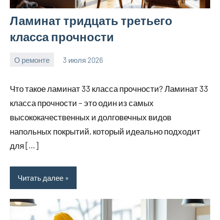
Ламинат тридцать третьего
класса прочности
О ремонте
3 июля 2026
Avtor
Нет
комментариев
Что такое ламинат 33 класса прочности? Ламинат 33
класса прочности – это один из самых
высококачественных и долговечных видов
напольных покрытий, который идеально подходит
для […]
Читать далее