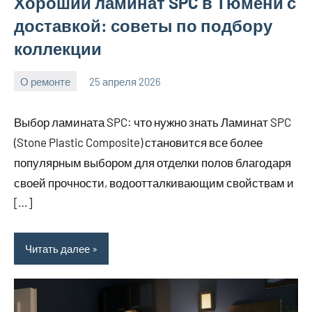
Хороший ламинат SPC в Тюмени с
доставкой: советы по подбору
коллекции
О ремонте
25 апреля 2026
Avtor
Нет
комментариев
Выбор ламината SPC: что нужно знать Ламинат SPC
(Stone Plastic Composite) становится все более
популярным выбором для отделки полов благодаря
своей прочности, водоотталкивающим свойствам и
[…]
Читать далее