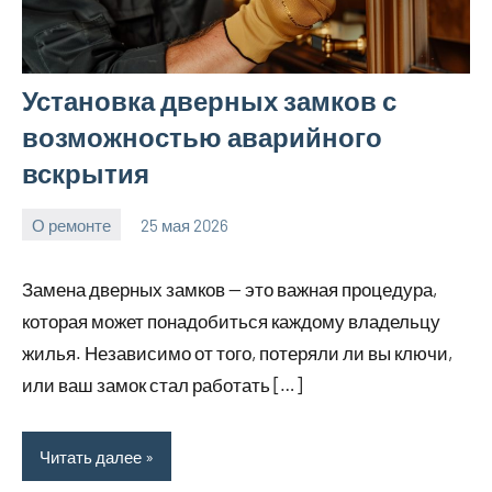
Установка дверных замков с
возможностью аварийного
вскрытия
О ремонте
25 мая 2026
Avtor
Нет
комментариев
Замена дверных замков — это важная процедура,
которая может понадобиться каждому владельцу
жилья. Независимо от того, потеряли ли вы ключи,
или ваш замок стал работать […]
Читать далее