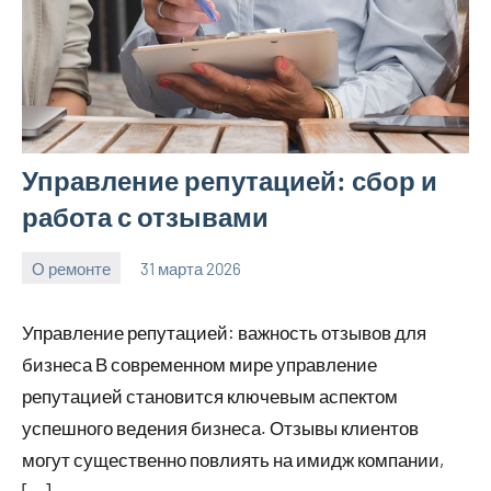
Управление репутацией: сбор и
работа с отзывами
О ремонте
31 марта 2026
Avtor
Нет
комментариев
Управление репутацией: важность отзывов для
бизнеса В современном мире управление
репутацией становится ключевым аспектом
успешного ведения бизнеса. Отзывы клиентов
могут существенно повлиять на имидж компании,