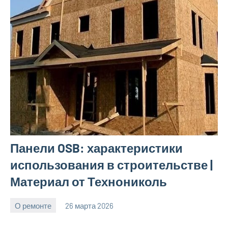
Панели OSB: характеристики
использования в строительстве |
Материал от Технониколь
О ремонте
26 марта 2026
Avtor
Нет
комментариев