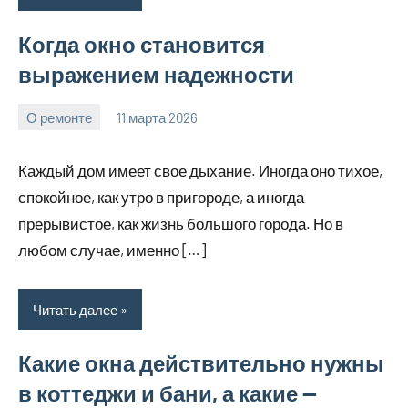
Когда окно становится
выражением надежности
О ремонте
11 марта 2026
Avtor
Нет
комментариев
Каждый дом имеет свое дыхание. Иногда оно тихое,
спокойное, как утро в пригороде, а иногда
прерывистое, как жизнь большого города. Но в
любом случае, именно […]
Читать далее
Какие окна действительно нужны
в коттеджи и бани, а какие —