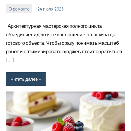
О ремонте
24 июля 2026
Avtor
Нет
комментариев
Архитектурная мастерская полного цикла
объединяет идею и её воплощение: от эскиза до
готового объекта. Чтобы сразу понимать масштаб
работ и оптимизировать бюджет, стоит обратиться
[…]
Читать далее