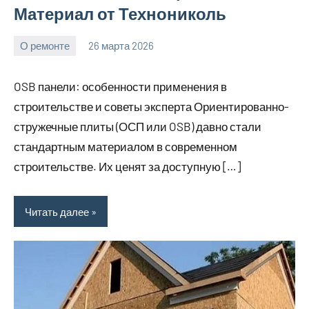
Материал от Технониколь
О ремонте
26 марта 2026
Avtor
Нет
комментариев
OSB панели: особенности применения в
строительстве и советы эксперта Ориентированно-
стружечные плиты (ОСП или OSB) давно стали
стандартным материалом в современном
строительстве. Их ценят за доступную […]
Читать далее