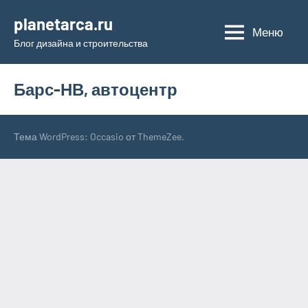
Перейти
planetarca.ru
к
Меню
Блог дизайна и строительства
содержимому
Барс-НВ, автоцентр
Тема WordPress: Occasio от ThemeZee.