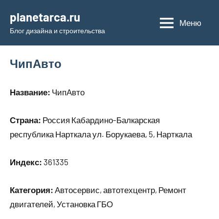
Перейти
planetarca.ru
к
Меню
Блог дизайна и строительства
содержимому
ЧипАвто
Название:
ЧипАвто
Страна:
Россия Кабардино-Балкарская
республика Нарткала ул. Борукаева, 5, Нарткала
Индекс:
361335
Категория:
Автосервис, автотехцентр, Ремонт
двигателей, Установка ГБО