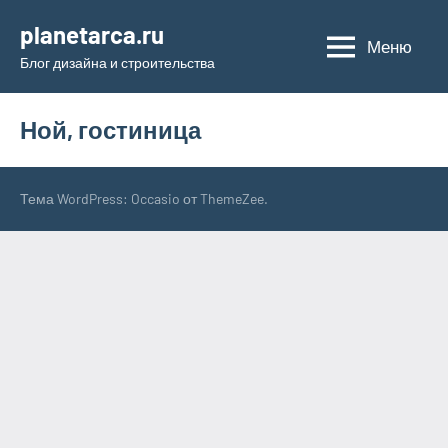
Перейти
planetarca.ru
к
Меню
Блог дизайна и строительства
содержимому
Ной, гостиница
Тема WordPress: Occasio от ThemeZee.