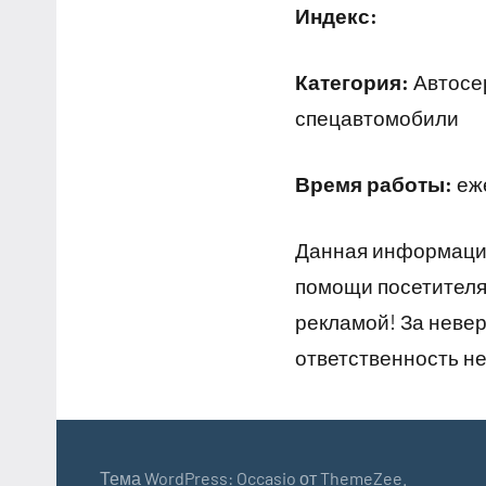
Индекс:
Категория:
Автосер
спецавтомобили
Время работы:
еже
Данная информация
помощи посетителям
рекламой! За неве
ответственность не
Тема WordPress: Occasio от ThemeZee.