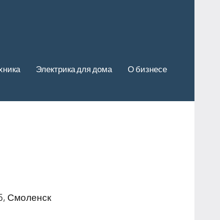
хника
Электрика для дома
О бизнесе
5, Смоленск