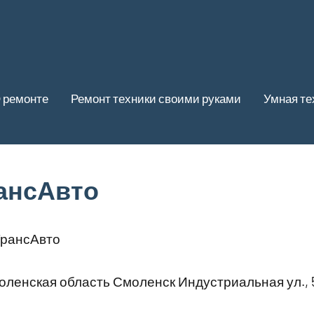
 ремонте
Ремонт техники своими руками
Умная те
ансАвто
рансАвто
ленская область Смоленск Индустриальная ул., 