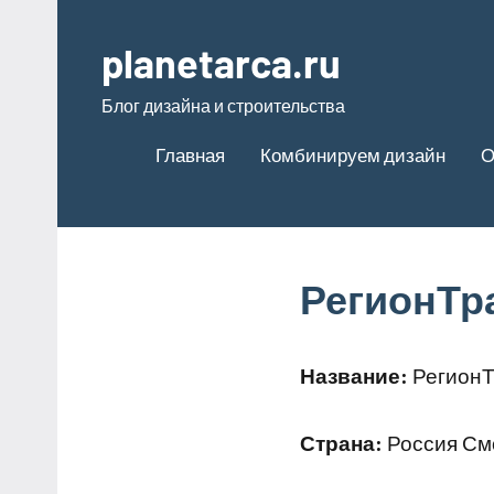
Перейти
к
planetarca.ru
содержимому
Блог дизайна и строительства
Главная
Комбинируем дизайн
О
РегионТр
Название:
РегионТ
Страна:
Россия Смо