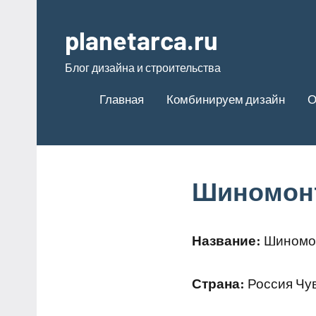
Перейти
к
planetarca.ru
содержимому
Блог дизайна и строительства
Главная
Комбинируем дизайн
О
Шиномон
Название:
Шиномо
Страна:
Россия Чув