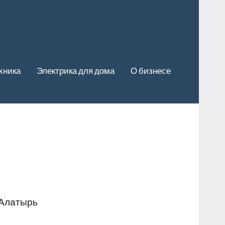
хника
Электрика для дома
О бизнесе
 Алатырь