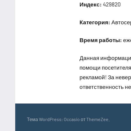
Индекс:
429820
Категория:
Автосе
Время работы:
еже
Данная информация
помощи посетителям
рекламой! За неве
ответственность не
Тема WordPress: Occasio от ThemeZee.