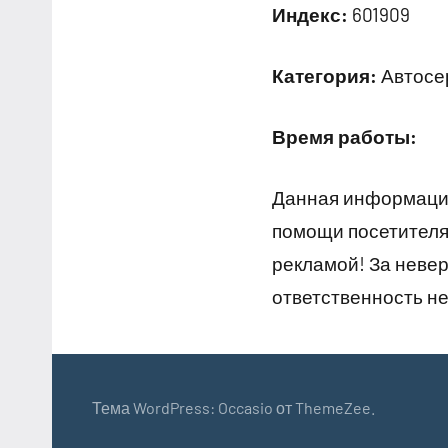
Индекс:
601909
Категория:
Автосер
Время работы:
Данная информация
помощи посетителям
рекламой! За неве
ответственность не
Тема WordPress: Occasio от ThemeZee.