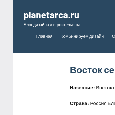
Перейти
к
planetarca.ru
содержимому
Блог дизайна и строительства
Главная
Комбинируем дизайн
О
Восток с
Название:
Восток 
Страна:
Россия Вла