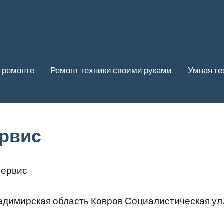
 ремонте
Ремонт техники своими руками
Умная те
ервис
сервис
димирская область Ковров Социалистическая ул.,