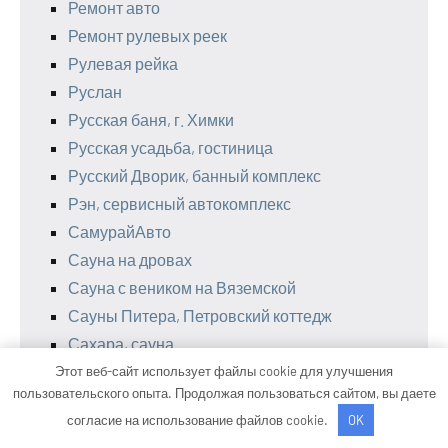
Ремонт авто
Ремонт рулевых реек
Рулевая рейка
Руслан
Русская баня, г. Химки
Русская усадьба, гостиница
Русский Дворик, банный комплекс
Рэн, сервисный автокомплекс
СамурайАвто
Сауна на дровах
Сауна с веником на Вяземской
Сауны Питера, Петровский коттедж
Сахара, сауна
Северная роза, база отдыха
Этот веб-сайт использует файлы cookie для улучшения
пользовательского опыта. Продолжая пользоваться сайтом, вы даете
Северное Сияние, сауна
согласие на использование файлов cookie.
OK
Сервис карданных валов