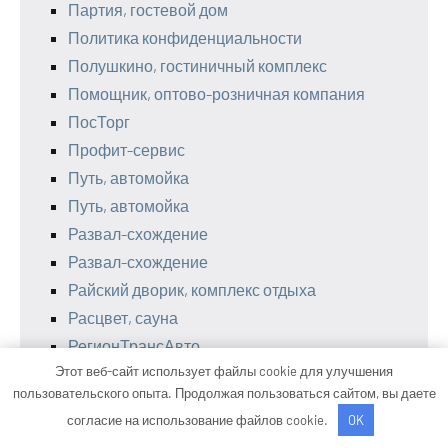
Партия, гостевой дом
Политика конфиденциальности
Полушкино, гостиничный комплекс
Помощник, оптово-розничная компания
ПосТорг
Профит-сервис
Путь, автомойка
Путь, автомойка
Развал-схождение
Развал-схождение
Райский дворик, комплекс отдыха
Расцвет, сауна
РегионТрансАвто
Этот веб-сайт использует файлы cookie для улучшения
Реклама и Контакты
пользовательского опыта. Продолжая пользоваться сайтом, вы даете
Ремонт авто
согласие на использование файлов cookie.
OK
Ремонт рулевых реек