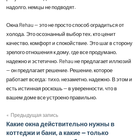
надолго, немцы не подводят.
Окна Rehau — это не просто способ оградиться от
холода. Это осознанный выбор тех, кто ценит
качество, комфорт и спокойствие. Это шаг в сторону
зрелого отношения к дому, где все продумано,
надежно и эстетично. Rehau не предлагает иллюзий
— он предлагает решение. Решение, которое
работает всегда: тихо, незаметно, надежно. В этом и
есть истинная роскошь — в уверенности, что в
вашем доме все устроено правильно.
Предыдущая запись
Навигация
Какие окна действительно нужны в
коттеджи и бани, а какие — только
по