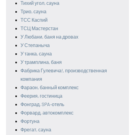
Тихий угол, сауна
Трио, сауна
ТСС Каспий
ТСЦ Мастерстан
У Любани, баня на дровах
У Степаныча
У танка, сауна
У трамплина, баня
Фабрика Гулевича!, производственная
компания
Фараон, банный комплекс
Феерия, гостиница
Фонград, SPA-отель
Форвард, автокомплекс
Фортуна
Фрегат, сауна