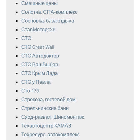
Смешные цены
Солотча, СПА-комплекс
Сосновка, база отдыха
СтавМоторс26
СТО
СТО Great Wall
СТО Автодоктор
СТО ВашВыбор
СТО Крым Лада
СТО у Павла
Сто-178
Стрекоза, гостевой дом
Стрельнинские бани
Сход-развал, Шиномонтаж
Техавтоцентр КАМАЗ
Техресурс, автокомплекс