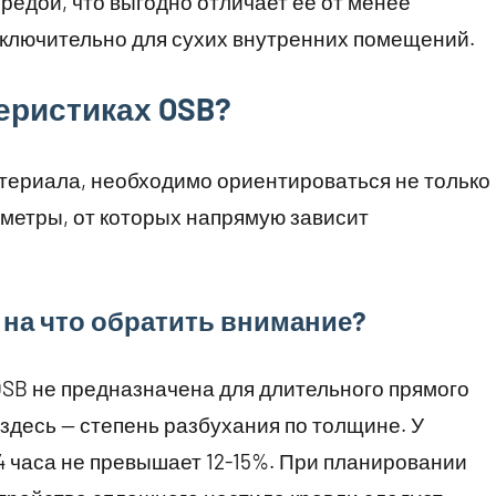
редой, что выгодно отличает ее от менее
сключительно для сухих внутренних помещений.
теристиках OSB?
териала, необходимо ориентироваться не только
аметры, от которых напрямую зависит
 на что обратить внимание?
SB не предназначена для длительного прямого
 здесь — степень разбухания по толщине. У
4 часа не превышает 12-15%. При планировании