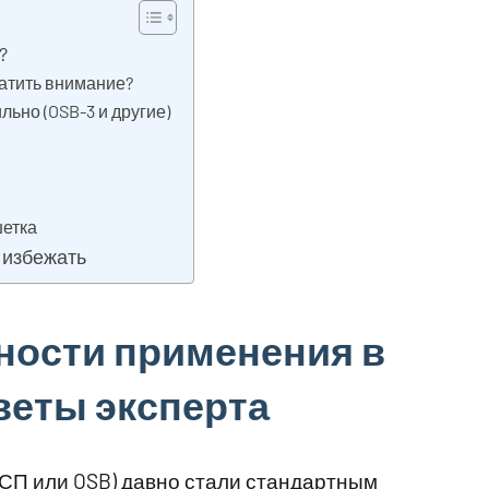
?
ратить внимание?
ьно (OSB-3 и другие)
шетка
 избежать
ности применения в
веты эксперта
СП или OSB) давно стали стандартным