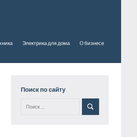
хника
Электрика для дома
О бизнесе
Поиск по сайту
Поиск
Поиск
для: