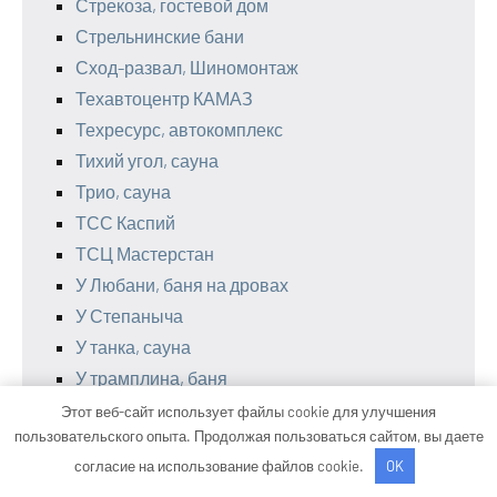
Стрекоза, гостевой дом
Стрельнинские бани
Сход-развал, Шиномонтаж
Техавтоцентр КАМАЗ
Техресурс, автокомплекс
Тихий угол, сауна
Трио, сауна
ТСС Каспий
ТСЦ Мастерстан
У Любани, баня на дровах
У Степаныча
У танка, сауна
У трамплина, баня
Фабрика Гулевича!, производственная
Этот веб-сайт использует файлы cookie для улучшения
пользовательского опыта. Продолжая пользоваться сайтом, вы даете
компания
согласие на использование файлов cookie.
OK
Фараон, банный комплекс