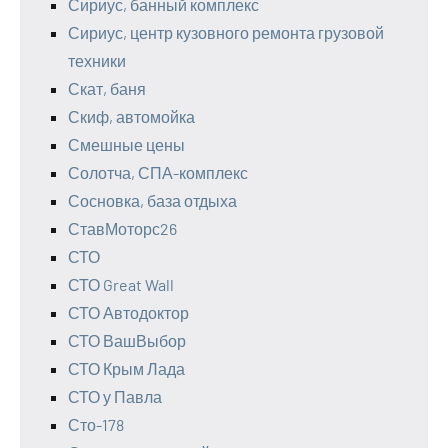
Сириус, банный комплекс
Сириус, центр кузовного ремонта грузовой
техники
Скат, баня
Скиф, автомойка
Смешные цены
Солотча, СПА-комплекс
Сосновка, база отдыха
СтавМоторс26
СТО
СТО Great Wall
СТО Автодоктор
СТО ВашВыбор
СТО Крым Лада
СТО у Павла
Сто-178