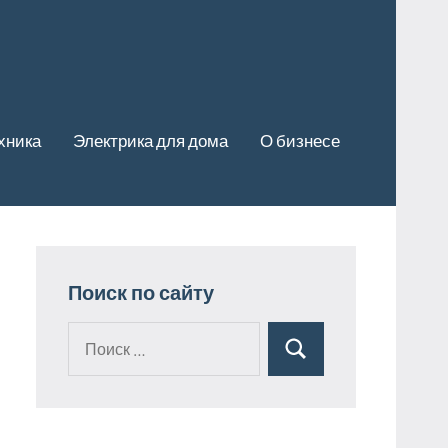
хника
Электрика для дома
О бизнесе
Поиск по сайту
Поиск
Поиск
для: